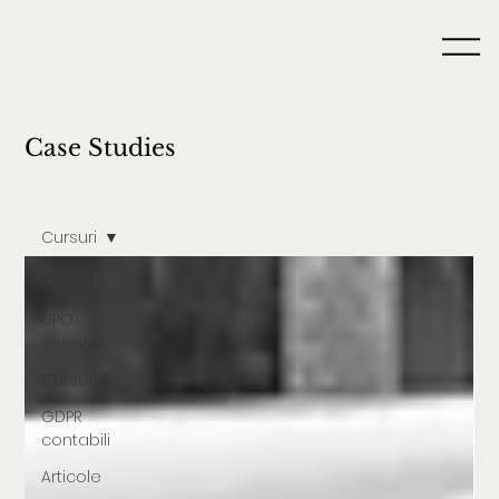
Case Studies
Cursuri
All Posts
DPO
Session
Cursuri
GDPR
contabili
Articole