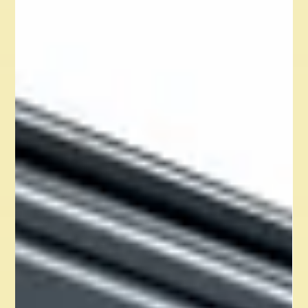
E-mailul angajaților: între dreptul la viață
privată și interesul legitim al angajatorului
Curs online despre gestionarea e-mailului angajaților:
monitorizare, acces la arhivă, forward automat și
jurisprudență CEDO. Disponibil pe Privacy Learning Online.