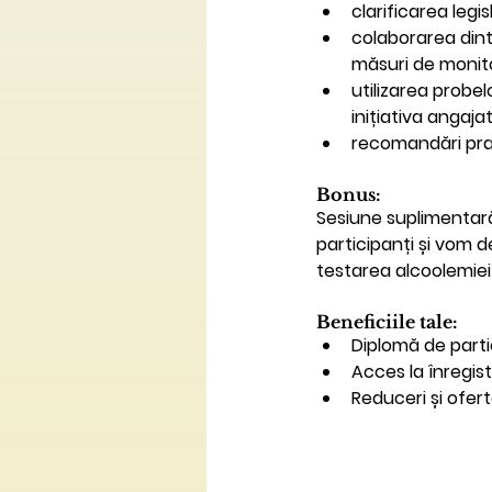
clarificarea legi
colaborarea dint
măsuri de monit
utilizarea probel
inițiativa angajat
recomandări prac
Bonus: 
Sesiune suplimentară
participanți și vom de
testarea alcoolemiei 
Beneficiile tale:
Diplomă de parti
Acces la înregis
Reduceri și ofert