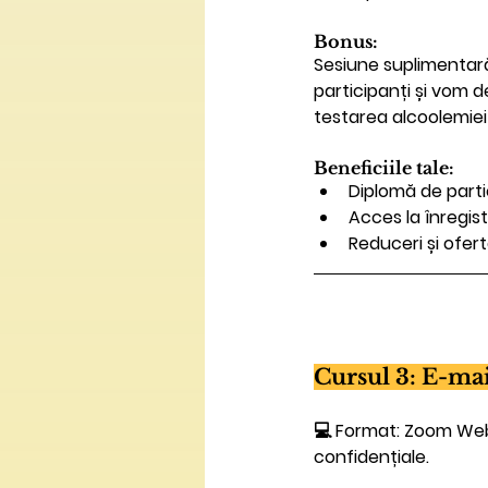
Bonus: 
Sesiune suplimentară
participanți și vom de
testarea alcoolemiei 
Beneficiile tale:
Diplomă de parti
Acces la înregis
Reduceri și ofert
Cursul 3: E-mai
💻 
Format: 
Zoom Webi
confidențiale.