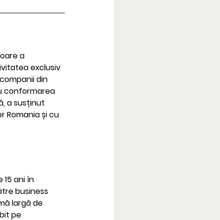
toare a 
ivitatea exclusiv 
 companii din 
tru conformarea 
, a susținut 
r Romania și cu 
15 ani în 
către business 
mă largă de 
it pe 