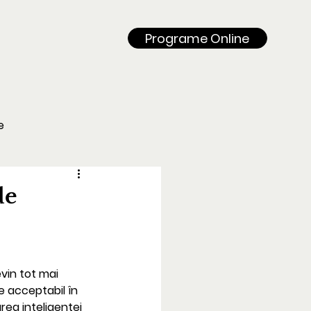
Programe Online
e
de
evin tot mai 
 acceptabil în 
ea inteligenței 