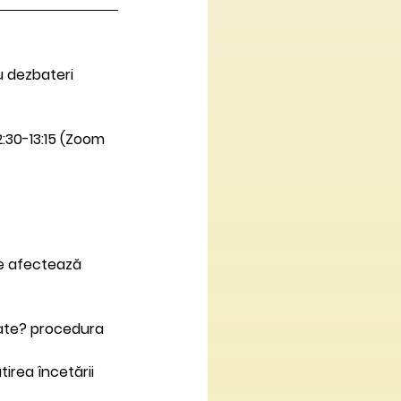
 dezbateri 
2:30-13:15 (Zoom 
re afectează 
tate? procedura 
irea încetării 