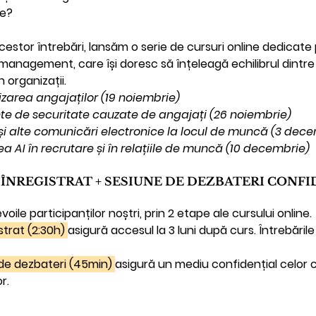
re?
estor întrebări, lansăm o 
serie de cursuri online dedicate p
 și management
, care își doresc să înțeleagă echilibrul dintre
n organizații.
izarea angajaților (19 noiembrie)
nte de securitate cauzate de angajați (26 noiembrie)
 și alte comunicări electronice la locul de muncă (3 dec
rea AI în recrutare și în relațiile de muncă (10 decembrie)
R ÎNREGISTRAT + SESIUNE DE DEZBATERI CONF
e participanților noștri, prin 2 etape ale cursului online. 
trat (2:30h) 
asigură accesul la 3 luni după curs. Întrebăril
de dezbateri (45min) 
asigură un mediu confidențial celor 
r.