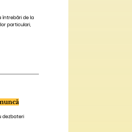
întrebări de la 
or particulari, 
e muncă
 dezbateri 