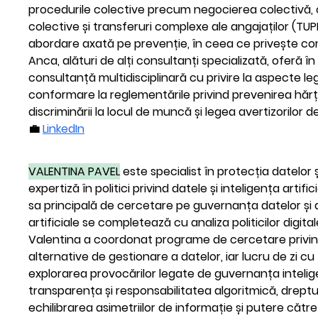
procedurile colective precum negocierea colectivă, 
colective și transferuri complexe ale angajaților (TUPE
abordare axată pe prevenție, în ceea ce privește co
Anca, alături de alți consultanți specializată, oferă î
consultanță multidisciplinară cu privire la aspecte le
conformare la reglementările privind prevenirea hărțuir
discriminării la locul de muncă și legea avertizorilor d
💼 
LinkedIn
VALENTINA PAVEL
 este specialist în protecția datelor 
expertiză în politici privind datele și inteligența artific
sa principală de cercetare pe guvernanța datelor și a
artificiale se completează cu analiza politicilor digitale
Valentina a coordonat programe de cercetare privi
alternative de gestionare a datelor, iar lucru de zi cu
explorarea provocărilor legate de guvernanța inteligen
transparența și responsabilitatea algoritmică, drepturi
echilibrarea asimetriilor de informație și putere către i