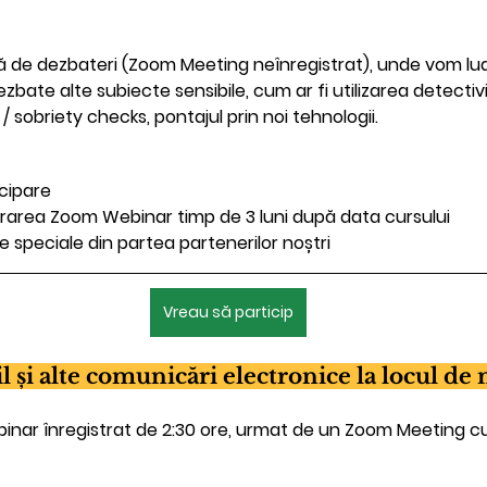
 de dezbateri (Zoom Meeting neînregistrat), unde vom lua 
zbate alte subiecte sensibile, cum ar fi utilizarea detectivil
/ sobriety checks, pontajul prin noi tehnologii.
cipare
trarea Zoom Webinar timp de 3 luni după data cursului
e speciale din partea partenerilor noștri
Vreau să particip
l și alte comunicări electronice la locul d
nar înregistrat de 2:30 ore, urmat de un Zoom Meeting cu