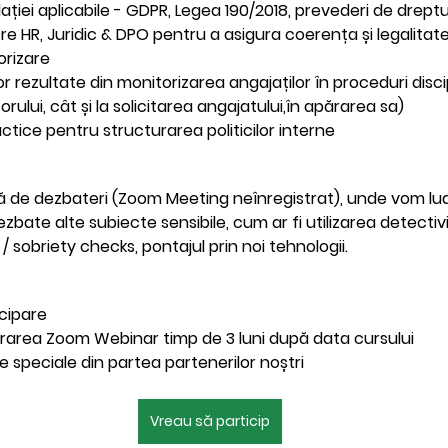
slației aplicabile - GDPR, Legea 190/2018, prevederi de drept
re HR, Juridic & DPO pentru a asigura coerența și legalitate
orizare
or rezultate din monitorizarea angajaților în proceduri discip
orului, cât și la solicitarea angajatului,în apărarea sa)
tice pentru structurarea politicilor interne
 de dezbateri (Zoom Meeting neînregistrat), unde vom lua 
zbate alte subiecte sensibile, cum ar fi utilizarea detectivil
/ sobriety checks, pontajul prin noi tehnologii.
cipare
trarea Zoom Webinar timp de 3 luni după data cursului
e speciale din partea partenerilor noștri
Vreau să particip