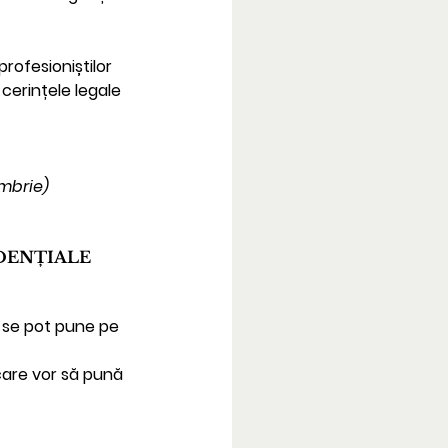
rofesioniștilor 
 cerințele legale 
embrie)
IDENȚIALE
e se pot pune pe 
care vor să pună 