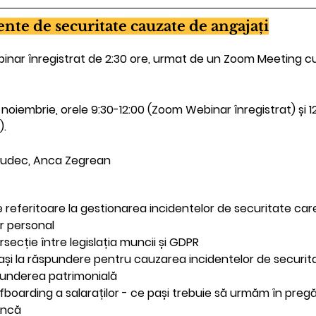
ente de securitate cauzate de angajați
nar înregistrat de 2:30 ore, urmat de un Zoom Meeting cu
noiembrie, orele 9:30-12:00 (Zoom Webinar înregistrat) și 1
).
Ududec, Anca Zegrean
le referitoare la gestionarea incidentelor de securitate ca
r personal
secție între legislația muncii și GDPR
i trași la răspundere pentru cauzarea incidentelor de securi
spunderea patrimonială 
boarding a salaraților - ce pași trebuie să urmăm în pregăt
uncă