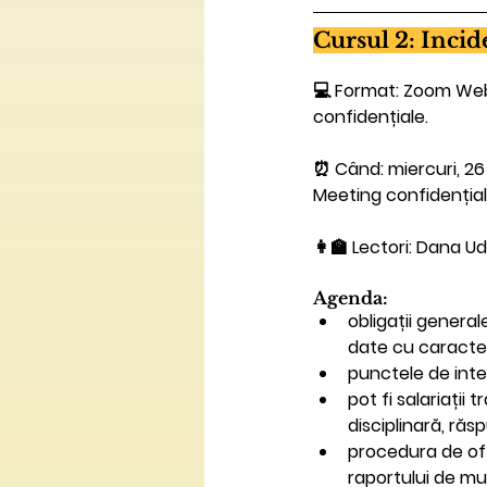
Cursul 2: Incid
💻 
Format: 
Zoom Webi
confidențiale.
⏰ Când: miercuri, 26 
Meeting confidențial
👩‍🏫 Lectori: Dana 
Agenda:
obligații genera
date cu caracte
punctele de inter
pot fi salariați
disciplinară, ră
procedura de off
raportului de m