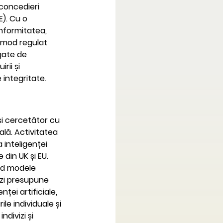
concedieri 
). Cu o 
nformitatea, 
n mod regulat 
gate de 
ii și 
e integritate.
și cercetător cu 
ială. Activitatea 
 inteligenței 
 din UK și EU. 
nd modele 
 zi presupune 
ței artificiale, 
le individuale și 
ndivizi și 