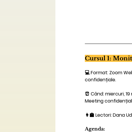
Cursul 1: Monit
💻 
Format: 
Zoom Webi
confidențiale.
⏰ Când: miercuri, 19 
Meeting confidențial
👩‍🏫 Lectori: Dana 
Agenda: