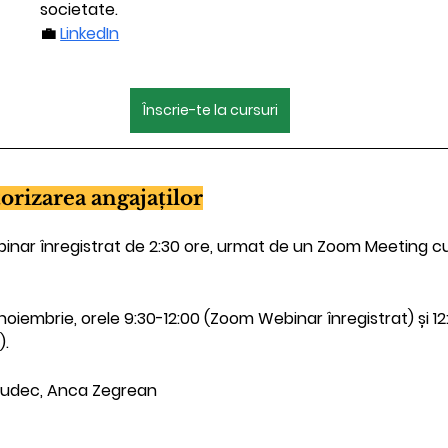
societate.
💼 
LinkedIn
Înscrie-te la cursuri
orizarea angajaților
nar înregistrat de 2:30 ore, urmat de un Zoom Meeting cu
noiembrie, orele 9:30-12:00 (Zoom Webinar înregistrat) și 12
).
Ududec, Anca Zegrean