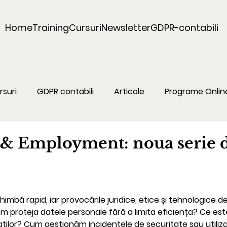
Home
Training
Cursuri
Newsletter
GDPR-contabili
rsuri
GDPR contabili
Articole
Programe Onlin
& Employment: noua serie 
himbă rapid, iar provocările juridice, etice și tehnologice d
proteja datele personale fără a limita eficiența? Ce este
ților? Cum gestionăm incidentele de securitate sau utilizar