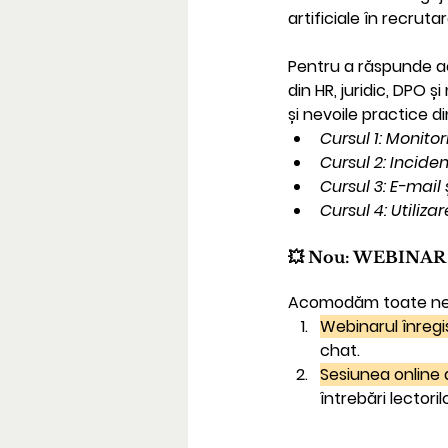
artificiale în recruta
Pentru a răspunde ac
din HR, juridic, DPO
și nevoile practice di
Cursul 1:
 Monitor
Cursul 2
: Incide
Cursul 3: E-mail
Cursul 4: Utiliza
💥 Nou: WEBINA
Acomodăm toate nevoil
Webinarul înregis
chat.
Sesiunea online 
întrebări lectorilo