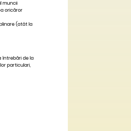
ul muncii
a oricăror 
linare (atât la 
întrebări de la 
or particulari, 