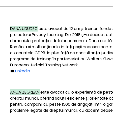
DANA UDUDEC
 este avocat de 12 ani și trainer, fonda
proiectului Privacy Learning. Din 2018 și-a dedicat act
domeniului protecției datelor personale. Dana asistă
România și multinaționale în toți pașii necesari pen
cu cerințele GDPR. În plus față de consultanța juridică
programe de training în parteneriat cu Wolters Kluwe
European Judicial Training Network.
💼 
LinkedIn
ANCA ZEGREAN 
este avocat cu o experiență de peste 
dreptul muncii, oferind soluții eficiente și orientate 
pentru companii cu peste 1500 de angajați într-o ga
probleme legate de dreptul muncii, cu accent deoseb