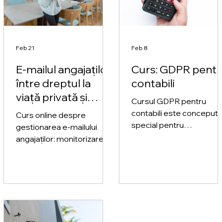
Feb 21
Feb 8
E-mailul angajaților:
Curs: GDPR pentr
între dreptul la
contabili
viață privată și
Cursul GDPR pentru
interesul legitim al
contabili este conceput
Curs online despre
angajatorului
special pentru
gestionarea e-mailului
profesioniștii din domeni
angajaților: monitorizare,
financiar–contabil care
acces la arhivă, forward
gestionează zilnic date c
automat și jurisprudență
caracter personal ale
CEDO. Disponibil pe
clienților, angajaților și
Privacy Learning Online.
partenerilor de afaceri.