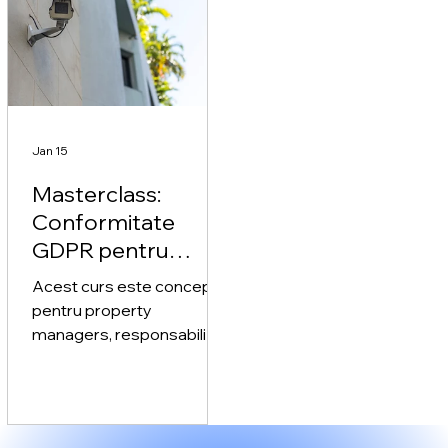
Jan 15
Masterclass:
Conformitate
GDPR pentru
sisteme CCTV
Acest curs este conceput
pentru property
managers, responsabili cu
protecția datelor (DPO),
avocați si orice funcții care
gestionează sisteme
CCTV și doresc să se