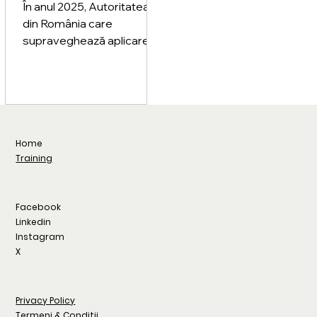
auditorilor în 2025
În anul 2025, Autoritatea
din România care
supraveghează aplicarea
GDPR (ANSPDCP) a
sancționat un număr
surprinzător de mare de
firme de contabilitate și
audit, comparativ cu alți
ani.
Home
Training
Facebook
Linkedin
Instagram
X
Privacy Policy
Termeni & Condiții