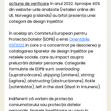
acțiune de verificare
 în anul 2022. Aproape 40% 
din website-urile analizate (retaileri online din 
UE, Norvegia și Islanda) au bifat prezența unei 
categorii de design înșelător.
În același an, Comitetul European pentru 
Protecția Datelor (EDPB) a emis 
Orientările 
03/2022 
în care s-a concentrat pe descrierea și 
catalogarea tiparelor de design înșelător pe 
rețelele sociale, care au impact asupra 
prelucrării datelor personale. Categoriile 
formulate de EDPB sunt: 
overloading
(supraîncărcare), 
skipping
 (omitere), 
stirring
(agitare), 
obstructing 
(obstrucționare), 
fickle
(schimbător), 
left in the dark
 (lăsat în întuneric).
Indiferent că vorbim de protecția 
consumatorului sau protecția datelor 
personale, tiparele înșelătoare au ceva în 