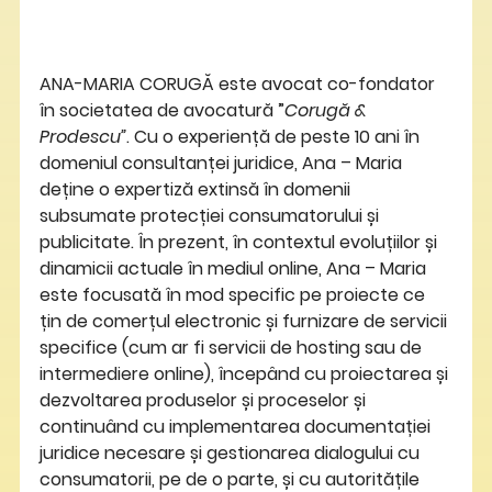
ANA-MARIA CORUGĂ este avocat co-fondator 
în societatea de avocatură ”
Corugă & 
Prodescu”
. Cu o experiență de peste 10 ani în 
domeniul consultanței juridice, Ana – Maria 
deține o expertiză extinsă în domenii 
subsumate protecției consumatorului și 
publicitate. În prezent, în contextul evoluțiilor și 
dinamicii actuale în mediul online, Ana – Maria 
este focusată în mod specific pe proiecte ce 
țin de comerțul electronic și furnizare de servicii 
specifice (cum ar fi servicii de hosting sau de 
intermediere online), începând cu proiectarea și 
dezvoltarea produselor și proceselor și 
continuând cu implementarea documentației 
juridice necesare și gestionarea dialogului cu 
consumatorii, pe de o parte, și cu autoritățile 