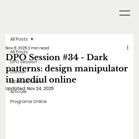
All Posts
Nov 6, 2025
2 min read
All Posts
DPO Session #34 - Dark
DPO Session
patterns: design manipulator
Cursuri
în mediul online
GDPR contabili
Updated:
Nov 24, 2025
Articole
Programe Online