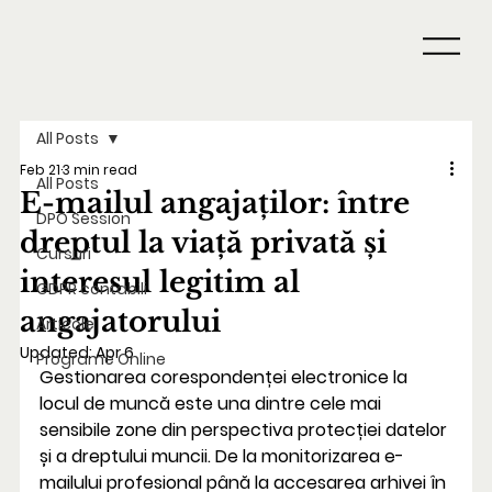
All Posts
Feb 21
3 min read
All Posts
E-mailul angajaților: între
DPO Session
dreptul la viață privată și
Cursuri
interesul legitim al
GDPR contabili
angajatorului
Articole
Updated:
Apr 6
Programe Online
Gestionarea corespondenței electronice la 
locul de muncă este una dintre cele mai 
sensibile zone din perspectiva protecției datelor 
și a dreptului muncii. De la monitorizarea e-
mailului profesional până la accesarea arhivei în 