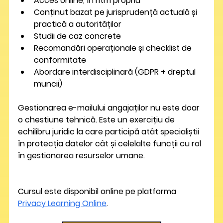
Acces online, în ritm propriu
Conținut bazat pe jurisprudență actuală și 
practică a autorităților
Studii de caz concrete
Recomandări operaționale și checklist de 
conformitate
Abordare interdisciplinară (GDPR + dreptul 
muncii)
Gestionarea e-mailului angajaților nu este doar 
o chestiune tehnică. Este un exercițiu de 
echilibru juridic la care participă atât specialiștii 
în protecția datelor cât și celelalte funcții cu rol 
în gestionarea resurselor umane.
Cursul este disponibil online pe platforma 
Privacy Learning Online
.